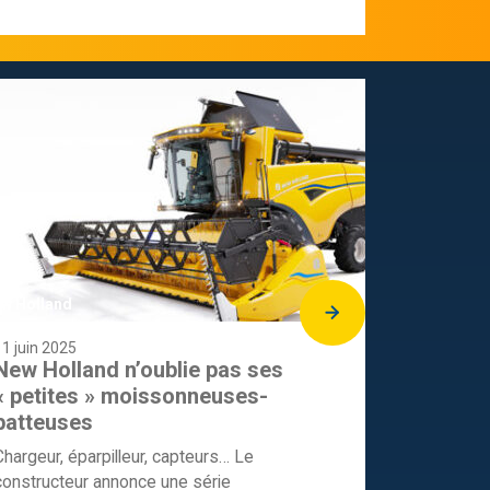
w Holland
11 juin 2025
New Holland n’oublie pas ses
« petites » moissonneuses-
batteuses
Chargeur, éparpilleur, capteurs… Le
constructeur annonce une série