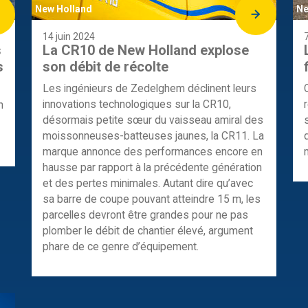
New Holland
Ne
14 juin 2024
s
La CR10 de New Holland explose
s
son débit de récolte
Les ingénieurs de Zedelghem déclinent leurs
innovations technologiques sur la CR10,
n
désormais petite sœur du vaisseau amiral des
moissonneuses-batteuses jaunes, la CR11. La
marque annonce des performances encore en
hausse par rapport à la précédente génération
et des pertes minimales. Autant dire qu’avec
sa barre de coupe pouvant atteindre 15 m, les
parcelles devront être grandes pour ne pas
plomber le débit de chantier élevé, argument
phare de ce genre d’équipement.