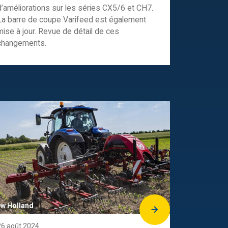
d’améliorations sur les séries CX5/6 et CH7.
La barre de coupe Varifeed est également
mise à jour. Revue de détail de ces
changements.
w Holland
26 août 2024