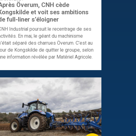
Après Överum, CNH cède
Kongskilde et voit ses ambitions
de full-liner s’éloigner
CNH Industrial poursuit le recentrage de ses
activités. En mai, le géant du machinisme
s’était séparé des charrues Överum. C’est au
tour de Kongskilde de quitter le groupe, selon
une information révélée par Matériel Agricole.