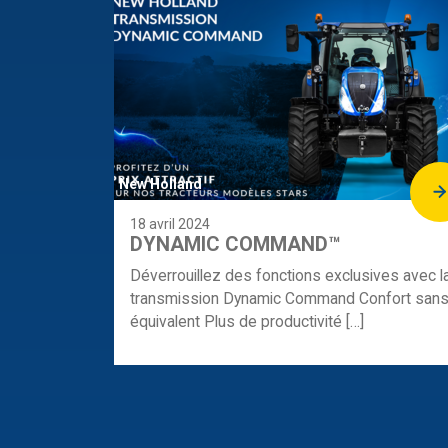
New Holland
18 avril 2024
DYNAMIC COMMAND™
Déverrouillez des fonctions exclusives avec l
transmission Dynamic Command Confort san
équivalent Plus de productivité […]