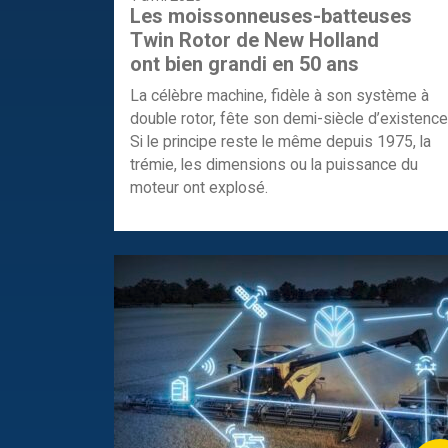
Les moissonneuses-batteuses
Twin Rotor de New Holland
ont bien grandi en 50 ans
La célèbre machine, fidèle à son système à
double rotor, fête son demi-siècle d’existence
Si le principe reste le même depuis 1975, la
trémie, les dimensions ou la puissance du
moteur ont explosé.