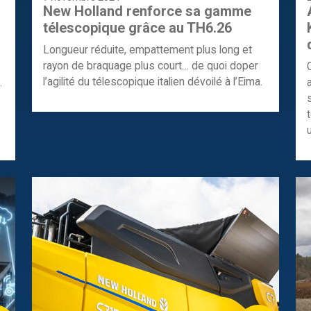
New Holland renforce sa gamme
télescopique grâce au TH6.26
Longueur réduite, empattement plus long et
rayon de braquage plus court… de quoi doper
l’agilité du télescopique italien dévoilé à l’Eima.
.