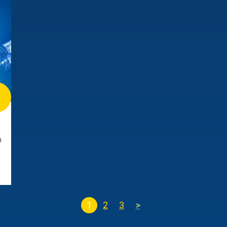
a
s
1
2
3
>