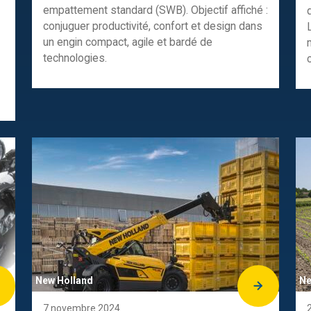
empattement standard (SWB). Objectif affiché :
conjuguer productivité, confort et design dans
un engin compact, agile et bardé de
technologies.
New Holland
Ne
7 novembre 2024