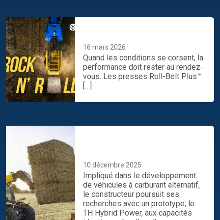
Préparez-vous maintenant
assurez le show toute la saison
16 mars 2026
Quand les conditions se corsent, la
performance doit rester au rendez-
vous. Les presses Roll-Belt Plus™
[…]
Ce chargeur télescopique
hybride New Holland fonctionne
au gaz… et à l’électricité
10 décembre 2025
Impliqué dans le développement
de véhicules à carburant alternatif,
le constructeur poursuit ses
recherches avec un prototype, le
TH Hybrid Power, aux capacités