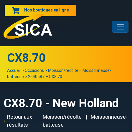
Nos boutiques en ligne
CX8.70
Accueil
>
Occasions
>
Moisson/récolte
>
Moissonneuse-
batteuse
>
2640587 – CX8.70
CX8.70 - New Holland
Retour aux
Moisson/récolte
Moissonneuse-
résultats
batteuse