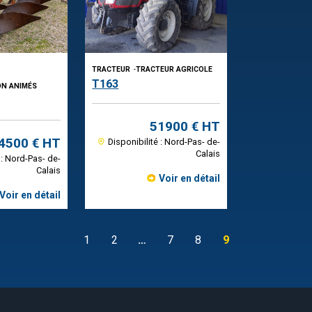
TRACTEUR
-
TRACTEUR AGRICOLE
T163
ON ANIMÉS
51900 € HT
4500 € HT
Disponibilité : Nord-Pas- de-
Calais
 : Nord-Pas- de-
Calais
Voir en détail
Voir en détail
1
2
…
7
8
9