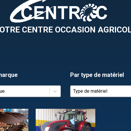
OTRE CENTRE OCCASION AGRICO
marque
Par type de matériel
marque
Par type de matériel
arque
Par type de matériel