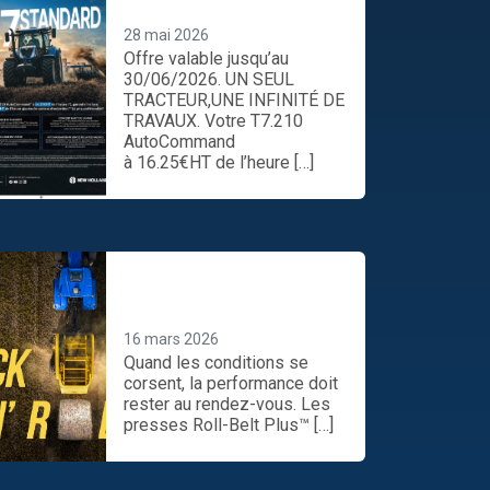
INFINITÉ DE TRAVAUX.
28 mai 2026
Offre valable jusqu’au
30/06/2026. UN SEUL
TRACTEUR,UNE INFINITÉ DE
TRAVAUX. Votre T7.210
AutoCommand
à 16.25€HT de l’heure […]
Préparez-vous maintenant
assurez le show toute la
saison
16 mars 2026
Quand les conditions se
corsent, la performance doit
rester au rendez-vous. Les
presses Roll-Belt Plus™ […]