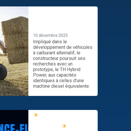
Ce chargeur télescopique
hybride New Holland
fonctionne au gaz… et à
l’électricité
10 décembre 2025
Impliqué dans le
développement de véhicules
à carburant alternatif, le
constructeur poursuit ses
recherches avec un
prototype, le TH Hybrid
Power, aux capacités
identiques à celles d’une
machine diesel équivalente.
Profitez de notre offre
spéciale New Holland dès
maintenant !