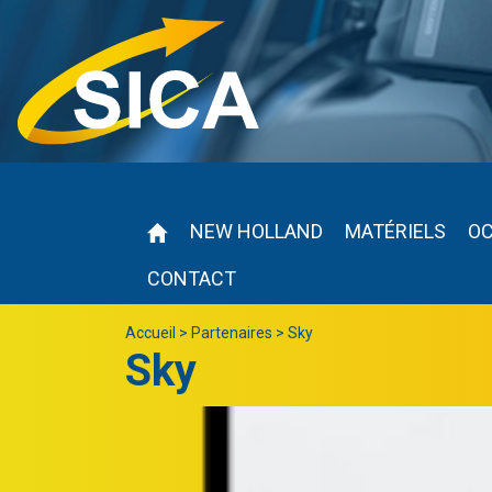
NEW HOLLAND
MATÉRIELS
O
CONTACT
Accueil
>
Partenaires
>
Sky
Sky