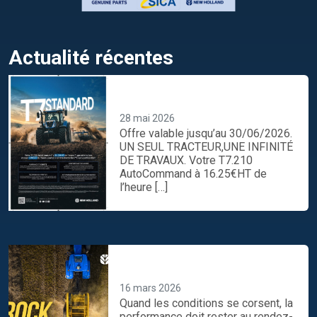
Actualité récentes
UN SEUL TRACTEUR,UNE
INFINITÉ DE TRAVAUX.
28 mai 2026
Offre valable jusqu’au 30/06/2026.
UN SEUL TRACTEUR,UNE INFINITÉ
DE TRAVAUX. Votre T7.210
AutoCommand à 16.25€HT de
l’heure […]
Préparez-vous maintenant
assurez le show toute la saison
16 mars 2026
Quand les conditions se corsent, la
performance doit rester au rendez-