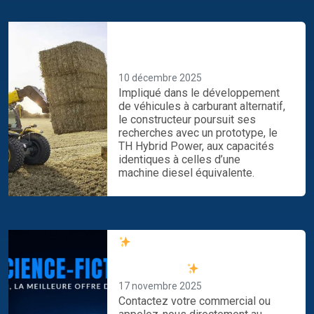
Ce chargeur télescopique
hybride New Holland fonctionne
au gaz… et à l’électricité
10 décembre 2025
Impliqué dans le développement
de véhicules à carburant alternatif,
le constructeur poursuit ses
recherches avec un prototype, le
TH Hybrid Power, aux capacités
identiques à celles d’une
machine diesel équivalente.
Profitez de notre offre
spéciale New Holland dès
maintenant !
17 novembre 2025
Contactez votre commercial ou