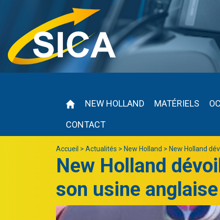
NEW HOLLAND
MATÉRIELS
O
CONTACT
Accueil
>
Actualités
>
New Holland
>
New Holland dévo
New Holland dévoil
son usine anglaise