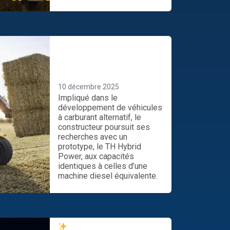
Ce chargeur télescopique
hybride New Holland
fonctionne au gaz… et à
l’électricité
10 décembre 2025
Impliqué dans le
développement de véhicules
à carburant alternatif, le
constructeur poursuit ses
recherches avec un
prototype, le TH Hybrid
Power, aux capacités
identiques à celles d’une
machine diesel équivalente.
Profitez de notre offre