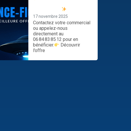
spéciale New Holland dès
maintenant !
17 novembre 2025
Contactez votre commercial
ou appelez-nous
directement au
06 84 83 85 12 pour en
bénéficier.
Découvrir
l’offre