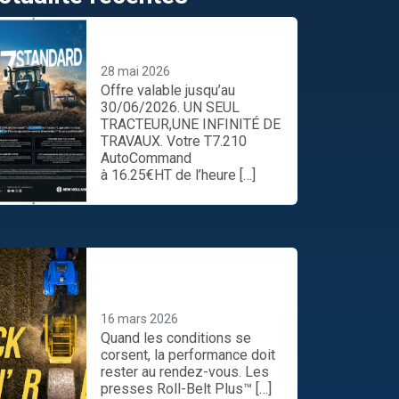
UN SEUL TRACTEUR,UNE
INFINITÉ DE TRAVAUX.
28 mai 2026
Offre valable jusqu’au
30/06/2026. UN SEUL
TRACTEUR,UNE INFINITÉ DE
TRAVAUX. Votre T7.210
AutoCommand
à 16.25€HT de l’heure […]
Préparez-vous maintenant
assurez le show toute la
saison
16 mars 2026
Quand les conditions se
corsent, la performance doit
rester au rendez-vous. Les
presses Roll-Belt Plus™ […]