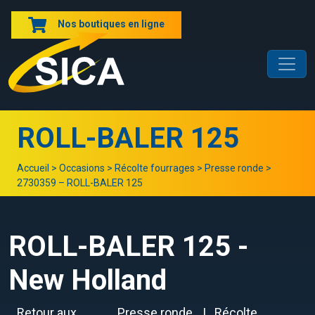
Nos boutiques en ligne
ROLL-BALER 125
Accueil
>
Occasions
>
Récolte fourrages
>
Presse ronde
>
2730359 – ROLL-BALER 125
ROLL-BALER 125 -
New Holland
Retour aux
Presse ronde
Récolte