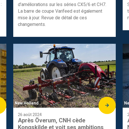
:
d’améliorations sur les séries CX5/6 et CH7.
La barre de coupe Varifeed est également
mise à jour. Revue de détail de ces
changements.
New Holland
Ne
26 août 2024
Après Överum, CNH cède
Kongskilde et voit ses ambitions