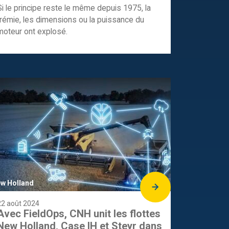
Si le principe reste le même depuis 1975, la
trémie, les dimensions ou la puissance du
moteur ont explosé.
w Holland
22 août 2024
Avec FieldOps, CNH unit les flottes
New Holland, Case IH et Steyr dans