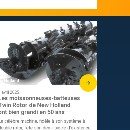
w Holland
 avril 2025
Les moissonneuses-batteuses
Twin Rotor de New Holland
ont bien grandi en 50 ans
La célèbre machine, fidèle à son système à
double rotor, fête son demi-siècle d’existence.