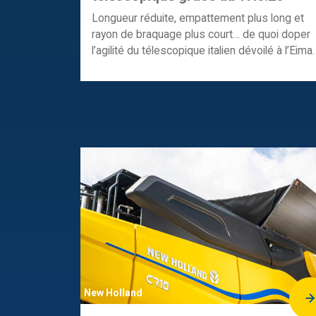
Longueur réduite, empattement plus long et
rayon de braquage plus court… de quoi doper
l’agilité du télescopique italien dévoilé à l’Eima.
New Holland