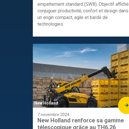
empattement standard (SWB). Objectif affiché 
conjuguer productivité, confort et design dans
un engin compact, agile et bardé de
technologies.
New Holland
7 novembre 2024
New Holland renforce sa gamme
télescopique grâce au TH6.26