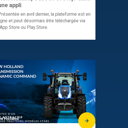
une appli
Présentée en avril dernier, la plateforme est en
ligne et peut désormais être téléchargée via
l’App Store ou Play Store.
w Holland