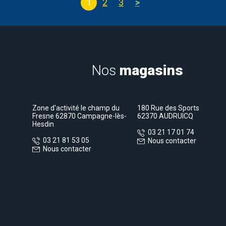
1
2
3
>
Nos
magasins
Zone d'activité le champ du
180 Rue des Sports
Fresne 62870 Campagne-lès-
62370 AUDRUICQ
Hesdin
03 21 17 01 74
03 21 81 53 05
Nous contacter
Nous contacter